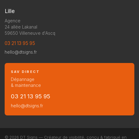
Lille
Agence
24 allée Lakanal
59650 Villeneuve d'Ascq
03 21 13 95 95
hello@dtsigns.fr
SAV DIRECT
Dépannage
& maintenance
03 21 13 95 95
hello@dtsigns.fr
© 2026 DT Signs — Créateur de visibilité, conçu & fabriqué en