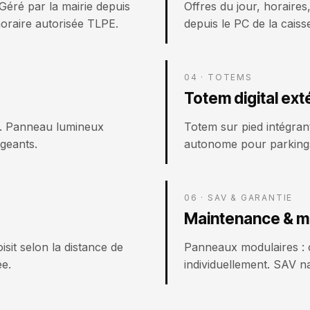
Géré par la mairie depuis
Offres du jour, horair
oraire autorisée TLPE.
depuis le PC de la caiss
04 · TOTEMS
Totem digital ext
n. Panneau lumineux
Totem sur pied intégran
geants.
autonome pour parkings
06 · SAV & GARANTIE
Maintenance & m
sit selon la distance de
Panneaux modulaires :
ée.
individuellement. SAV n