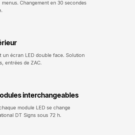
es, menus. Changement en 30 secondes
e.
érieur
t un écran LED double face. Solution
, entrées de ZAC.
odules interchangeables
 chaque module LED se change
ational DT Signs sous 72 h.