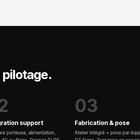
 pilotage.
2
03
gration support
Fabrication & pose
ure porteuse, alimentation,
Atelier intégré + pose par équ