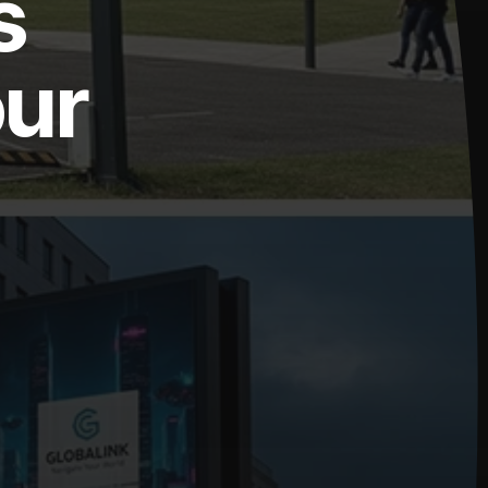
s
our