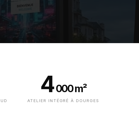
4
000 m²
OUD
ATELIER INTÉGRÉ À DOURGES