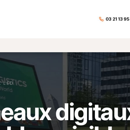
s
Réalisations
L'Entreprise
Contact
03 21 13 95
X LED
eaux digitau