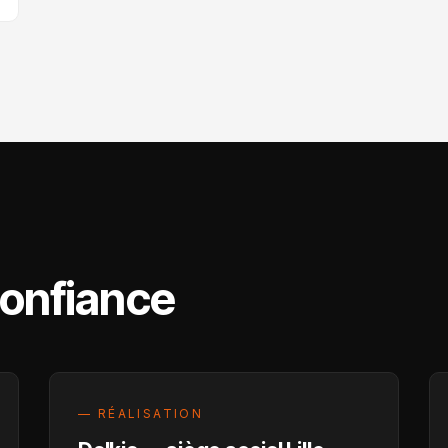
 confiance
— RÉALISATION