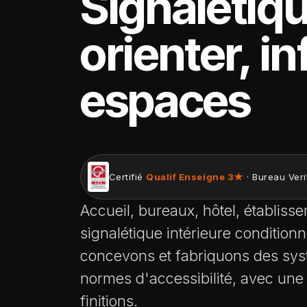
Signalétiqu
orienter, i
espaces
Certifié
Qualif Enseigne 3★
· Bureau Veri
Accueil, bureaux, hôtel, établiss
signalétique intérieure condition
concevons et fabriquons des sys
normes d'accessibilité, avec une 
finitions.